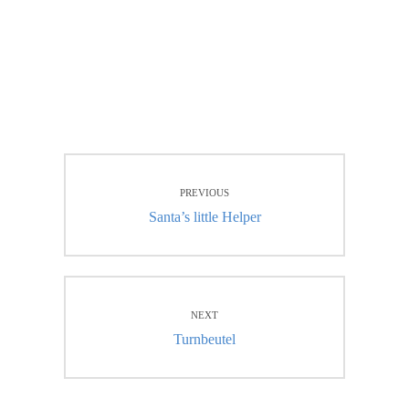
C
Beitragsnavigation
A
PREVIOUS
T
Previous
Santa’s little Helper
E
post:
G
O
R
NEXT
I
Next
Turnbeutel
E
post:
S
: