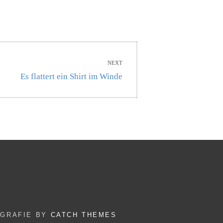
NEXT
Next
Es flattert ein Shirt im Winde
post:
OGRAFIE BY
CATCH THEMES