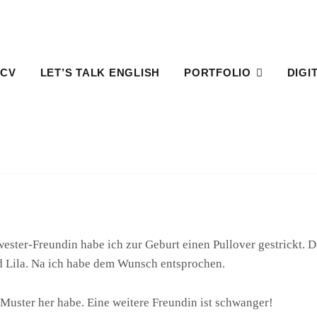
 CV
LET’S TALK ENGLISH
PORTFOLIO
DIGI
HOME
PROJEKT
KINDERPULLOVER – STRICKEN
Kinderpullover – Stricken
ester-Freundin habe ich zur Geburt einen Pullover gestrickt. 
nd Lila. Na ich habe dem Wunsch entsprochen.
 Muster her habe. Eine weitere Freundin ist schwanger!