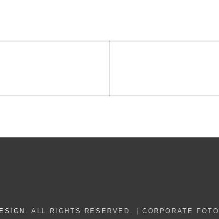
on
ESIGN
. ALL RIGHTS RESERVED. | CORPORATE FOT