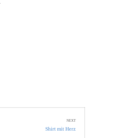
.
NEXT
Next
Shirt mit Herz
post: