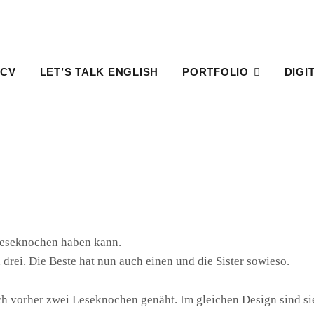
 CV
LET’S TALK ENGLISH
PORTFOLIO
DIGI
HOME
PROJEKT
LESEKNOCHEN
Leseknochen
 Leseknochen haben kann.
 drei. Die Beste hat nun auch einen und die Sister sowieso.
ich vorher zwei Leseknochen genäht. Im gleichen Design sind si