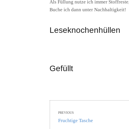
Als Füllung nutze ich immer Stoffreste
Buche ich dann unter Nachhaltigkeit!
Leseknochenhüllen
Gefüllt
C
Beitragsnavigati
A
PREVIOUS
T
Previous
Fruchtige Tasche
E
post: