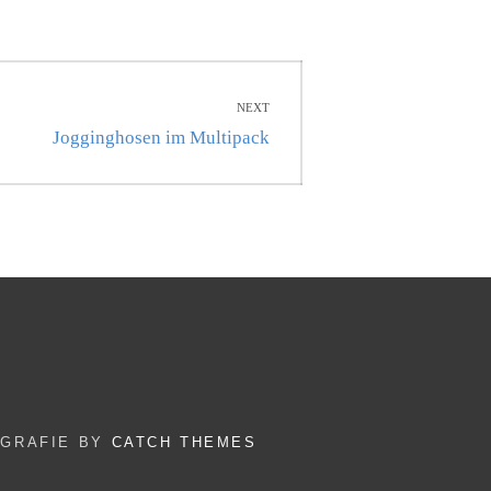
NEXT
Next
Jogginghosen im Multipack
post:
OGRAFIE BY
CATCH THEMES