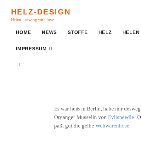
Skip
HELZ-DESIGN
to
Helen – sewing with love
content
HOME
NEWS
STOFFE
HELZ
HELEN
IMPRESSUM
SEARCH
Es war heiß in Berlin, habe mir desweg
Organger Musselin von
Evlisneedle
! 
paßt gut die gelbe
Webwarenhose
.