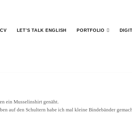
 CV
LET’S TALK ENGLISH
PORTFOLIO
DIGI
HOME
PROJEKT
MUSSELINSHIRT
Musselinshirt
en ein Musselinshirt genäht.
Oben auf den Schultern habe ich mal kleine Bindebänder gemac