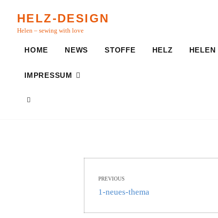
Skip
HELZ-DESIGN
to
Helen – sewing with love
content
HOME
NEWS
STOFFE
HELZ
HELEN
IMPRESSUM
SEARCH
Beitragsnavigati
PREVIOUS
Previous
1-neues-thema
post: