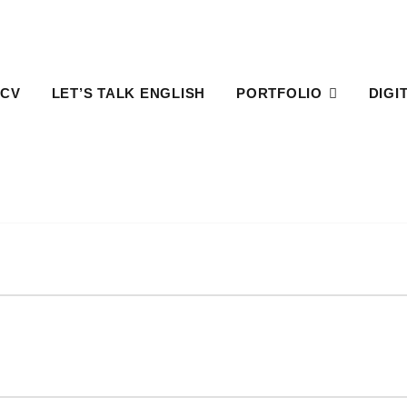
 CV
LET’S TALK ENGLISH
PORTFOLIO
DIGI
HOME
1-NEUES-THEMA
1-NEUES-THEMA
1-neues-thema
on