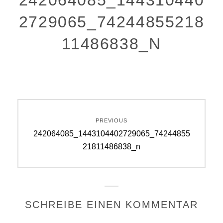
242064085_144310440
2729065_74244855218
11486838_N
Beitragsnavigation
PREVIOUS
Previous
242064085_1443104402729065_74244855
post:
21811486838_n
SCHREIBE EINEN KOMMENTAR