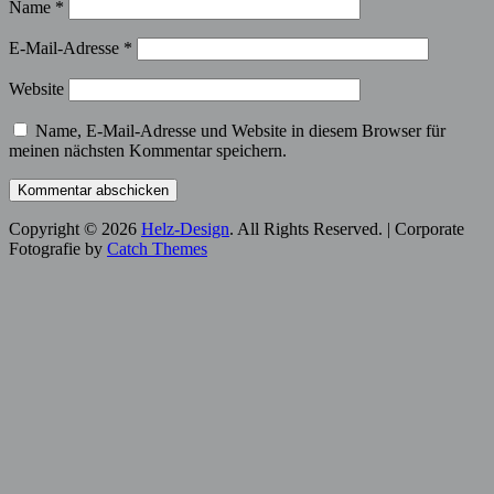
Name
*
E-Mail-Adresse
*
Website
Name, E-Mail-Adresse und Website in diesem Browser für
meinen nächsten Kommentar speichern.
Copyright © 2026
Helz-Design
. All Rights Reserved. | Corporate
Fotografie by
Catch Themes
Scroll
Up