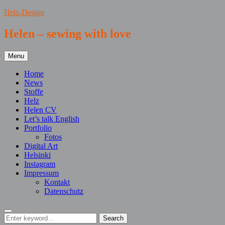
Skip
Helz-Design
to
content
Helen – sewing with love
Menu
Home
News
Stoffe
Helz
Helen CV
Let’s talk English
Portfolio
Fotos
Digital Art
Helsinki
Instagram
Impressum
Kontakt
Datenschutz
Search
Search
Search