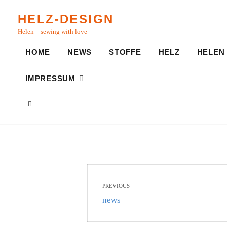
Skip
HELZ-DESIGN
to
Helen – sewing with love
content
HOME
NEWS
STOFFE
HELZ
HELEN
IMPRESSUM
SEARCH
Beitragsnavigati
PREVIOUS
Previous
news
post: