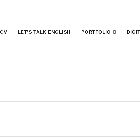
 CV
LET’S TALK ENGLISH
PORTFOLIO
DIGI
HOME
NEWS
NEWS
news
on