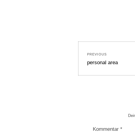
Beitragsnavi
PREVIOUS
Previous
personal area
post:
Dein
Kommentar
*