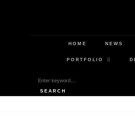
Skip
to
content
HOME
NEWS
PORTFOLIO
D
SEARCH
Search
for:
SEARCH