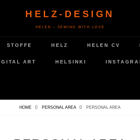
HELZ-DESIGN
HELEN – SEWING WITH LOVE
STOFFE
HELZ
HELEN CV
IGITAL ART
HELSINKI
INSTAGR
HOME
PERSONAL AREA
PERSONAL AREA