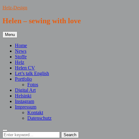
Skip
Helz-Design
to
content
Helen – sewing with love
Menu
Home
News
Stoffe
Helz
Helen CV
Let’s talk English
Portfolio
Fotos
Digital Art
Helsinki
Instagram
Impressum
Kontakt
Datenschutz
Search
Search
Search